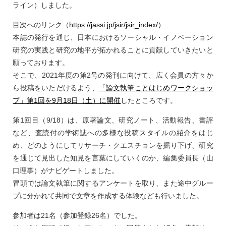
ライン）しました。
目次へのリンク（
https://jassi.jp/jsir/jsir_index/）
本誌の発行を通じ、日本におけるソーシャル・イノベーション
研究の実践と研究の地平が拓かれることに貢献していきたいと
願っております。
そこで、2021年度の第2号の発刊に向けて、広く会員の方々か
ら投稿をいただけるよう、
「論文執筆ことはじめワークショッ
プ」第1回を9月18日（土）に開催
したところです。
第1回目（9/18）は、原著論文、研究ノート、活動報告、書評
など、査読付の学術誌への多様な投稿スタイルの紹介をはじ
め、どのようにしてリサーチ・クエスチョンを掘り下げ、研究
を通じて見出した知見を言葉にしていくのか、編集委員長（山
口理事）がナビゲートしました。
冒頭では論文執筆に関するアンケートを取り、また途中グルー
プに分かれて共同で文章を作成する体験なども行いました。
参加者は21名（参加登録26名）でした。