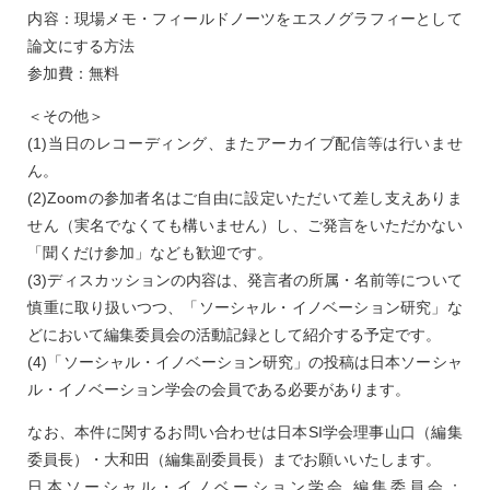
内容：現場メモ・フィールドノーツをエスノグラフィーとして
論文にする方法
参加費：無料
＜その他＞
(1)当日のレコーディング、またアーカイブ配信等は行いませ
ん。
(2)Zoomの参加者名はご自由に設定いただいて差し支えありま
せん（実名でなくても構いません）し、ご発言をいただかない
「聞くだけ参加」なども歓迎です。
(3)ディスカッションの内容は、発言者の所属・名前等について
慎重に取り扱いつつ、「ソーシャル・イノベーション研究」な
どにおいて編集委員会の活動記録として紹介する予定です。
(4)「ソーシャル・イノベーション研究」の投稿は日本ソーシャ
ル・イノベーション学会の会員である必要があります。
なお、本件に関するお問い合わせは日本SI学会理事山口（編集
委員長）・大和田（編集副委員長）までお願いいたします。
日本ソーシャル・イノベーション学会 編集委員会：