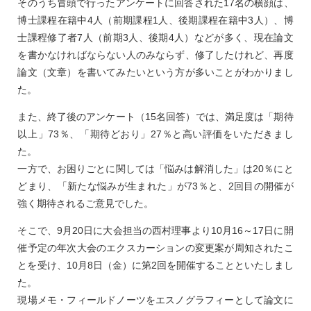
そのうち冒頭で行ったアンケートに回答された17名の横顔は、
博士課程在籍中4人（前期課程1人、後期課程在籍中3人）、博
士課程修了者7人（前期3人、後期4人）などが多く、現在論文
を書かなければならない人のみならず、修了したけれど、再度
論文（文章）を書いてみたいという方が多いことがわかりまし
た。
また、終了後のアンケート（15名回答）では、満足度は「期待
以上」73％、「期待どおり」27％と高い評価をいただきまし
た。
一方で、お困りごとに関しては「悩みは解消した」は20％にと
どまり、「新たな悩みが生まれた」が73％と、2回目の開催が
強く期待されるご意見でした。
そこで、9月20日に大会担当の西村理事より10月16～17日に開
催予定の年次大会のエクスカーションの変更案が周知されたこ
とを受け、10月8日（金）に第2回を開催することといたしまし
た。
現場メモ・フィールドノーツをエスノグラフィーとして論文に